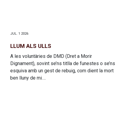
JUL. 1 2026
LLUM ALS ULLS
A les voluntàries de DMD (Dret a Morir
Dignament), sovint se’ns titlla de funestes o se’ns
esquiva amb un gest de rebuig, com dient la mort
ben lluny de mi….