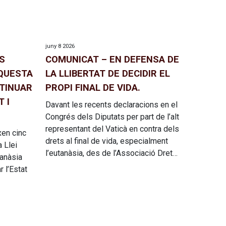
juny 8 2026
S
COMUNICAT – EN DEFENSA DE
NQUESTA
LA LLIBERTAT DE DECIDIR EL
NTINUAR
PROPI FINAL DE VIDA.
 I
Davant les recents declaracions en el
Congrés dels Diputats per part de l’alt
representant del Vaticà en contra dels
xen cinc
drets al final de vida, especialment
a Llei
l’eutanàsia, des de l’Associació Dret…
tanàsia
 l’Estat