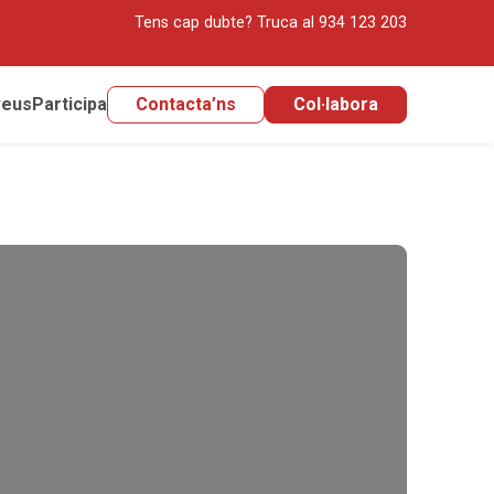
Tens cap dubte?
Truca al 934 123 203
veus
Participa
Contacta’ns
Col·labora