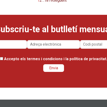
1
2
…
18
19
Següent
ubscriu-te al butlletí mensu
Accepto els
termes i condicions
i la
política de privacitat