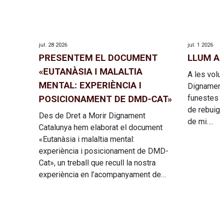
jul. 28 2026
jul. 1 2026
PRESENTEM EL DOCUMENT
LLUM A
«EUTANÀSIA I MALALTIA
A les vol
MENTAL: EXPERIÈNCIA I
Dignament
funestes
POSICIONAMENT DE DMD-CAT»
de rebuig
Des de Dret a Morir Dignament
de mi….
Catalunya hem elaborat el document
«Eutanàsia i malaltia mental:
experiència i posicionament de DMD-
Cat», un treball que recull la nostra
experiència en l’acompanyament de…