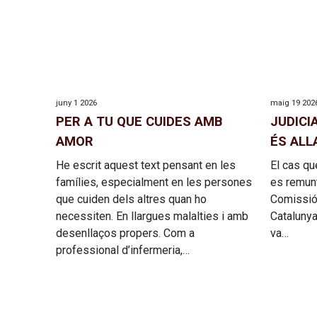
juny 1 2026
maig 19 202
PER A TU QUE CUIDES AMB
JUDICI
AMOR
ÉS ALL
He escrit aquest text pensant en les
El cas qu
famílies, especialment en les persones
es remunt
que cuiden dels altres quan ho
Comissió 
necessiten. En llargues malalties i amb
Catalunya
desenllaços propers. Com a
va…
professional d’infermeria,…