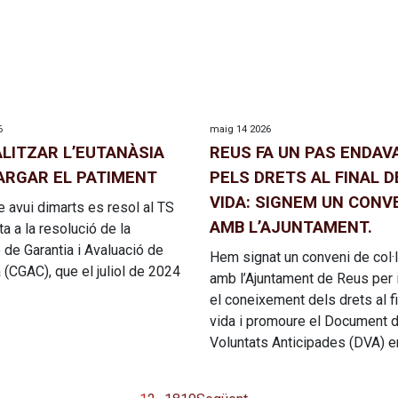
6
maig 14 2026
ALITZAR L’EUTANÀSIA
REUS FA UN PAS ENDAV
ARGAR EL PATIMENT
PELS DRETS AL FINAL D
VIDA: SIGNEM UN CONV
e avui dimarts es resol al TS
AMB L’AJUNTAMENT.
a a la resolució de la
de Garantia i Avaluació de
Hem signat un conveni de col·
 (CGAC), que el juliol de 2024
amb l’Ajuntament de Reus per 
el coneixement dels drets al fi
vida i promoure el Document 
Voluntats Anticipades (DVA) e