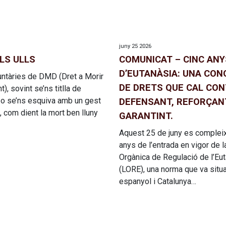
juny 25 2026
LS ULLS
COMUNICAT – CINC ANY
D’EUTANÀSIA: UNA CO
untàries de DMD (Dret a Morir
DE DRETS QUE CAL CO
), sovint se’ns titlla de
 o se’ns esquiva amb un gest
DEFENSANT, REFORÇANT
, com dient la mort ben lluny
GARANTINT.
Aquest 25 de juny es complei
anys de l’entrada en vigor de l
Orgànica de Regulació de l’Eu
(LORE), una norma que va situar
espanyol i Catalunya…