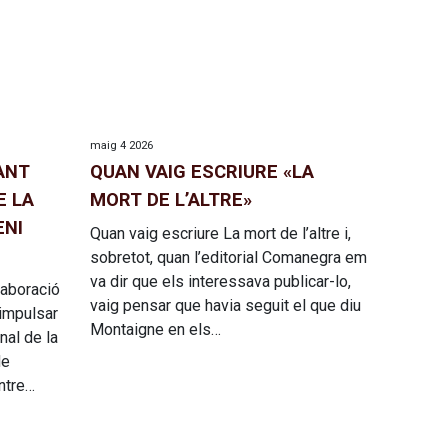
maig 4 2026
ANT
QUAN VAIG ESCRIURE «LA
E LA
MORT DE L’ALTRE»
ENI
Quan vaig escriure La mort de l’altre i,
sobretot, quan l’editorial Comanegra em
va dir que els interessava publicar-lo,
laboració
vaig pensar que havia seguit el que diu
impulsar
Montaigne en els…
nal de la
de
ntre…