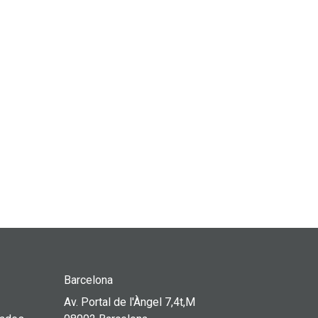
utlook Live
Barcelona
Av. Portal de l'Àngel 7,4t,M