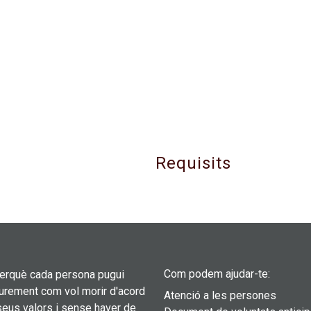
iCalendar
Office 365
O
Requisits
Com podem ajudar-te:
perquè cada persona pugui
liurement com vol morir d'acord
Atenció a les persones
eus valors i sense haver de