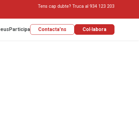
Tens cap dubte?
Truca al 934 123 203
veus
Participa
Contacta’ns
Col·labora