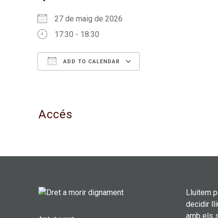
27 de maig de 2026
17:30 - 18:30
ADD TO CALENDAR
Download ICS
Google Calendar
Accés
Lluitem 
decidir l
amb els s