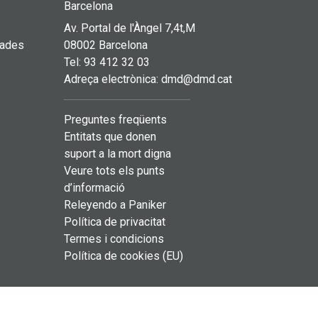
Barcelona
Av. Portal de l'Àngel 7,4t,M
pades
08002 Barcelona
Tel: 93 412 32 03
Adreça electrònica:
dmd@dmd.cat
Preguntes freqüents
Entitats que donen
suport a la mort digna
Veure tots els punts
d’informació
Releyendo a Paniker
Política de privacitat
Termes i condicions
Política de cookies (EU)