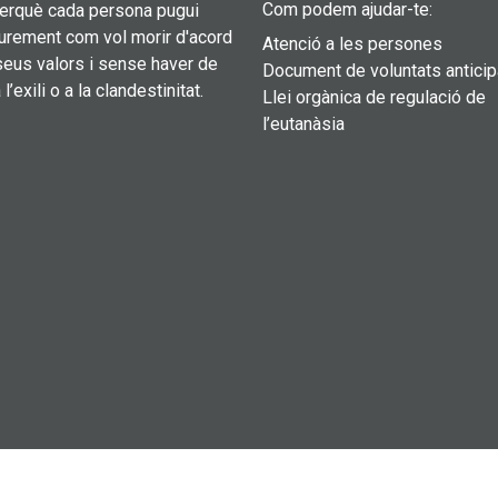
Com podem ajudar-te:
perquè cada persona pugui
liurement com vol morir d'acord
Atenció a les persones
eus valors i sense haver de
Document de voluntats antici
 l’exili o a la clandestinitat.
Llei orgànica de regulació de
l’eutanàsia