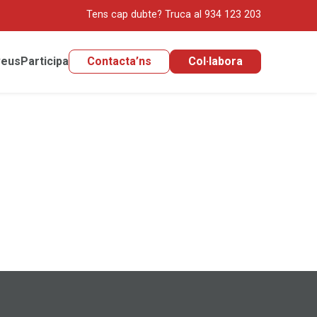
Tens cap dubte?
Truca al 934 123 203
veus
Participa
Contacta’ns
Col·labora