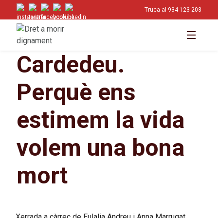
Truca al 934 123 203
Cardedeu.
Perquè ens
estimem la vida
volem una bona
mort
Xerrada a càrrec de Eulalia Andreu i Anna Marrugat